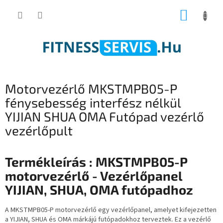
Ugrás
KOSÁR
a
fő
tartalomhoz
Motorvezérlő MKSTMPB05-P
fénysebesség interfész nélkül
YIJIAN SHUA OMA Futópad vezérlő
vezérlőpult
Termékleírás : MKSTMPB05-P
motorvezérlő - Vezérlőpanel
YIJIAN, SHUA, OMA futópadhoz
A MKSTMPB05-P motorvezérlő egy vezérlőpanel, amelyet kifejezetten
a YIJIAN, SHUA és OMA márkájú futópadokhoz terveztek. Ez a vezérlő