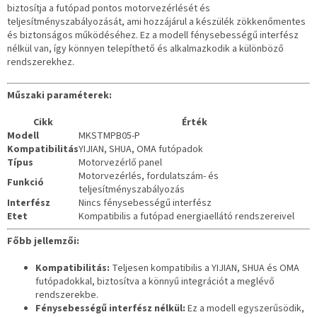
biztosítja a futópad pontos motorvezérlését és
teljesítményszabályozását, ami hozzájárul a készülék zökkenőmentes
és biztonságos működéséhez. Ez a modell fénysebességű interfész
nélkül van, így könnyen telepíthető és alkalmazkodik a különböző
rendszerekhez.
Műszaki paraméterek:
Cikk
Érték
Modell
MKSTMPB05-P
Kompatibilitás
YIJIAN, SHUA, OMA futópadok
Típus
Motorvezérlő panel
Motorvezérlés, fordulatszám- és
Funkció
teljesítményszabályozás
Interfész
Nincs fénysebességű interfész
Etet
Kompatibilis a futópad energiaellátó rendszereivel
Főbb jellemzői:
Kompatibilitás:
Teljesen kompatibilis a YIJIAN, SHUA és OMA
futópadokkal, biztosítva a könnyű integrációt a meglévő
rendszerekbe.
Fénysebességű interfész nélkül:
Ez a modell egyszerűsödik,