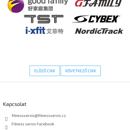
ELŐZŐ CIKK
KÖVETKEZŐ CIKK
L
á
b
l
Kapcsolat
é
fitnessservis
@
fitnessservis.cz
c
Fitness servis Facebook