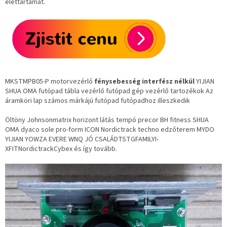
élettartamát.
MKSTMPB05-P
motorvezérlő
fénysebesség interfész nélkül
YIJIAN
SHUA OMA futópad tábla vezérlő futópad gép vezérlő tartozékok Az
áramköri lap számos márkájú futópad futópadhoz illeszkedik
Öltöny
Johnsonmatrix horizont látás tempó precor BH fitness SHUA
OMA dyaco sole pro-form ICON Nordictrack techno edzőterem MYDO
YIJIAN YOWZA EVERE WNQ JÓ CSALÁD
TSTGFAMILYI-
XFITNordictrackCybex és így tovább.