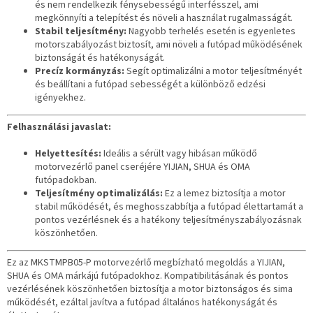
és nem rendelkezik fénysebességű interfésszel, ami
megkönnyíti a telepítést és növeli a használat rugalmasságát.
Stabil teljesítmény:
Nagyobb terhelés esetén is egyenletes
motorszabályozást biztosít, ami növeli a futópad működésének
biztonságát és hatékonyságát.
Precíz kormányzás:
Segít optimalizálni a motor teljesítményét
és beállítani a futópad sebességét a különböző edzési
igényekhez.
Felhasználási javaslat:
Helyettesítés:
Ideális a sérült vagy hibásan működő
motorvezérlő panel cseréjére YIJIAN, SHUA és OMA
futópadokban.
Teljesítmény optimalizálás:
Ez a lemez biztosítja a motor
stabil működését, és meghosszabbítja a futópad élettartamát a
pontos vezérlésnek és a hatékony teljesítményszabályozásnak
köszönhetően.
Ez az MKSTMPB05-P motorvezérlő megbízható megoldás a YIJIAN,
SHUA és OMA márkájú futópadokhoz. Kompatibilitásának és pontos
vezérlésének köszönhetően biztosítja a motor biztonságos és sima
működését, ezáltal javítva a futópad általános hatékonyságát és