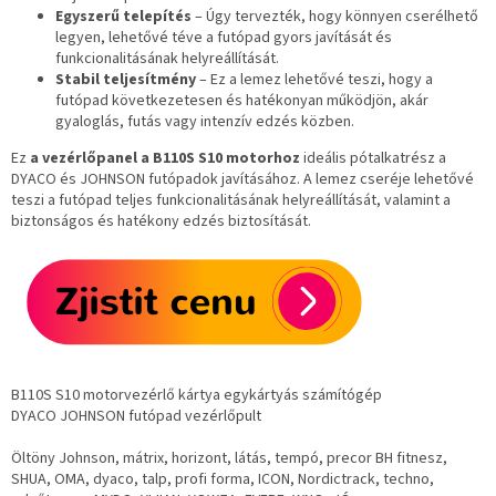
Egyszerű telepítés
– Úgy tervezték, hogy könnyen cserélhető
legyen, lehetővé téve a futópad gyors javítását és
funkcionalitásának helyreállítását.
Stabil teljesítmény
– Ez a lemez lehetővé teszi, hogy a
futópad következetesen és hatékonyan működjön, akár
gyaloglás, futás vagy intenzív edzés közben.
Ez
a vezérlőpanel a B110S S10 motorhoz
ideális pótalkatrész a
DYACO és JOHNSON futópadok javításához. A lemez cseréje lehetővé
teszi a futópad teljes funkcionalitásának helyreállítását, valamint a
biztonságos és hatékony edzés biztosítását.
B110S S10 motorvezérlő kártya egykártyás számítógép
DYACO
JOHNSON futópad vezérlőpult
Öltöny Johnson,
mátrix, horizont, látás, tempó, precor BH fitnesz,
SHUA, OMA, dyaco, talp, profi forma, ICON, Nordictrack, techno,