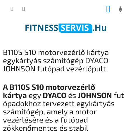
Ugrás
KOSÁR
a
fő
tartalomhoz
B110S S10 motorvezérlő kártya
egykártyás számítógép DYACO
JOHNSON futópad vezérlőpult
A B110S S10 motorvezérlő
kártya
egy
DYACO
és
JOHNSON
fut
ópadokhoz tervezett egykártyás
számítógép, amely a motor
vezérlésére és a futópad
zökkenőmentes és stabil