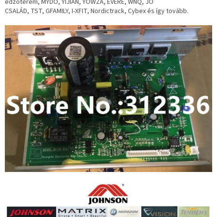
edzőterem, MYDO, YIJIAN, YOWZA, EVERE, WNQ, JÓ
CSALÁD
,
TST,
GFAMILY
, I-XFIT,
Nordictrack
, Cybex és így tovább.