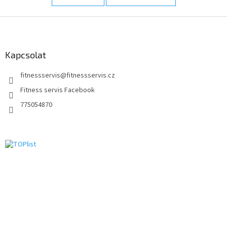
L
á
b
l
Kapcsolat
é
fitnessservis
@
fitnessservis.cz
c
Fitness servis Facebook
775054870