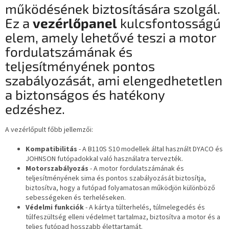
működésének biztosítására szolgál.
Ez a
vezérlőpanel
kulcsfontosságú
elem, amely lehetővé teszi a motor
fordulatszámának és
teljesítményének pontos
szabályozását, ami elengedhetetlen
a biztonságos és hatékony
edzéshez.
A vezérlőpult főbb jellemzői:
Kompatibilitás
- A B110S S10 modellek által használt DYACO és
JOHNSON futópadokkal való használatra tervezték.
Motorszabályozás
- A motor fordulatszámának és
teljesítményének sima és pontos szabályozását biztosítja,
biztosítva, hogy a futópad folyamatosan működjön különböző
sebességeken és terheléseken.
Védelmi funkciók
- A kártya túlterhelés, túlmelegedés és
túlfeszültség elleni védelmet tartalmaz, biztosítva a motor és a
teljes futópad hosszabb élettartamát.