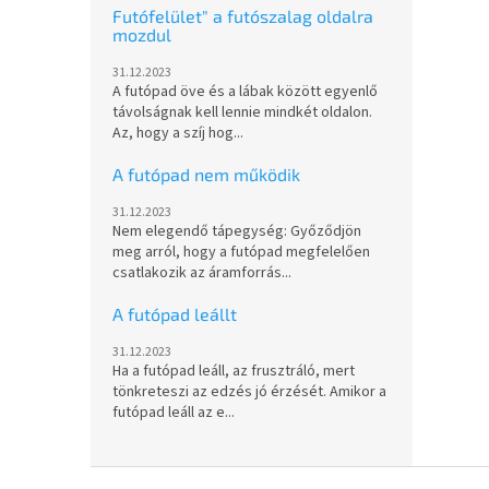
Futófelület" a futószalag oldalra
mozdul
31.12.2023
A futópad öve és a lábak között egyenlő
távolságnak kell lennie mindkét oldalon.
Az, hogy a szíj hog...
A futópad nem működik
31.12.2023
Nem elegendő tápegység: Győződjön
meg arról, hogy a futópad megfelelően
csatlakozik az áramforrás...
A futópad leállt
31.12.2023
Ha a futópad leáll, az frusztráló, mert
tönkreteszi az edzés jó érzését. Amikor a
futópad leáll az e...
L