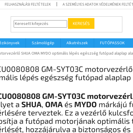
FELHASZNÁLÁSI FELTÉTELEK
A SZEMÉLYES ADATOK VÉDELMÉNEK FELTÉT
KERESÉS
kézikönyvek
Számológép
Alkatrészek
FUTÓPASSOK
orvezérlő SHUA OMA MYDO optimális lépés egészség futópad alaplap ala
U0080808 GM-SYT03C motorvezérl
mális lépés egészség futópad alaplap
U0080808 GM-SYT03C motorvezérl
lyet a
SHUA
,
OMA
és
MYDO
márkájú 
rlésére terveztek. Ez a vezérlő kulcs
osítja a futópad motorjának optimális 
rlését, hozzájárulva a biztonságos és