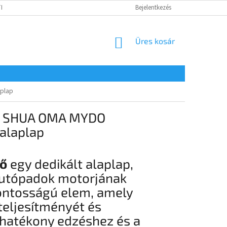
ELEI
KAPCSOLATOK
Bejelentkezés
KOSÁR
Üres kosár
plap
ő SHUA OMA MYDO
 alaplap
ő
egy dedikált alaplap,
futópadok motorjának
fontosságú elem, amely
teljesítményét és
 hatékony edzéshez és a