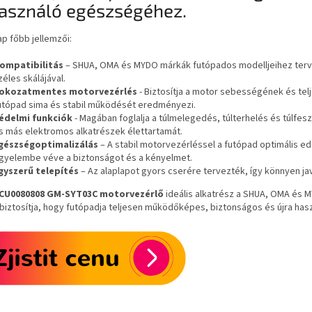
használó egészségéhez.
ap főbb jellemzői:
ompatibilitás
– SHUA, OMA és MYDO márkák futópados modelljeihez tervez
zéles skálájával.
okozatmentes motorvezérlés
- Biztosítja a motor sebességének és te
utópad sima és stabil működését eredményezi.
édelmi funkciók
- Magában foglalja a túlmelegedés, túlterhelés és túlfe
s más elektromos alkatrészek élettartamát.
gészségoptimalizálás
– A stabil motorvezérléssel a futópad optimális e
igyelembe véve a biztonságot és a kényelmet.
gyszerű telepítés
– Az alaplapot gyors cserére tervezték, így könnyen ja
CU0080808 GM-SYT03C motorvezérlő
ideális alkatrész a SHUA, OMA és 
biztosítja, hogy futópadja teljesen működőképes, biztonságos és újra ha