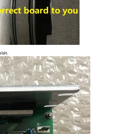
blát.