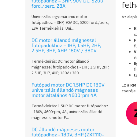
futópadhoz – 3HP, 90V DC, 5200
l
fel
ford./perc, 28A
Univerzális egyenáramú motor
Az alapl
futópadhoz – 3HP, 90V DC, 5200 ford./perc,
28A Termékleírás: Uni...
K
s
DC motor állandó mágnessel
F
futópadokhoz – 1HP, 1.5HP, 2HP,
f
2.5HP, 3HP, 4HP, 180V / 380V
V
é
Termékleírás: DC motor állandó
E
mágnessel futópadokhoz - 1HP, 1.5HP, 2HP,
f
2.5HP, 3HP, 4HP, 180V / 380...
E
Futópad motor DC 1.5HP DC 180V
Ez
a RM
univerzális állandó mágneses
cseréje 
motor általános 4600rpm 4A
Termékleírás: 1.5HP DC motor futópadhoz
- 180V, 4600rpm, 4A, univerzális állandó
mágneses motor E...
DC állandó mágneses motor
futópadhoz - 180V, 3HP (ZXT110-