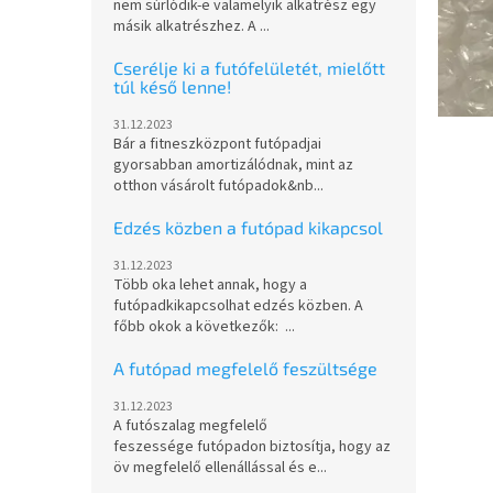
nem súrlódik-e valamelyik alkatrész egy
másik alkatrészhez. A ...
Cserélje ki a futófelületét, mielőtt
túl késő lenne!
31.12.2023
Bár a fitneszközpont futópadjai
gyorsabban amortizálódnak, mint az
otthon vásárolt futópadok&nb...
Edzés közben a futópad kikapcsol
31.12.2023
Több oka lehet annak, hogy a
futópadkikapcsolhat edzés közben. A
főbb okok a következők: ...
A futópad megfelelő feszültsége
31.12.2023
A futószalag megfelelő
feszessége futópadon biztosítja, hogy az
öv megfelelő ellenállással és e...