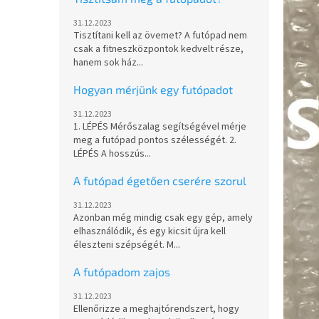
31.12.2023
Tisztítani kell az övemet? A futópad nem
csak a fitneszközpontok kedvelt része,
hanem sok ház...
Hogyan mérjünk egy futópadot
31.12.2023
1. LÉPÉS Mérőszalag segítségével mérje
meg a futópad pontos szélességét. 2.
LÉPÉS A hosszús...
A futópad égetően cserére szorul
31.12.2023
Azonban még mindig csak egy gép, amely
elhasználódik, és egy kicsit újra kell
éleszteni szépségét. M...
A futópadom zajos
31.12.2023
Ellenőrizze a meghajtórendszert, hogy