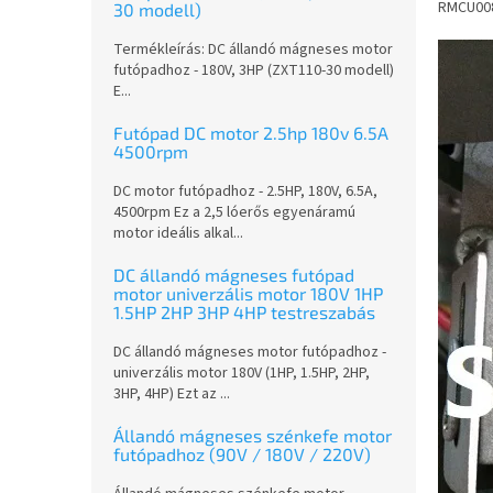
RMCU008
30 modell)
Termékleírás: DC állandó mágneses motor
futópadhoz - 180V, 3HP (ZXT110-30 modell)
E...
Futópad DC motor 2.5hp 180v 6.5A
4500rpm
DC motor futópadhoz - 2.5HP, 180V, 6.5A,
4500rpm Ez a 2,5 lóerős egyenáramú
motor ideális alkal...
DC állandó mágneses futópad
motor univerzális motor 180V 1HP
1.5HP 2HP 3HP 4HP testreszabás
DC állandó mágneses motor futópadhoz -
univerzális motor 180V (1HP, 1.5HP, 2HP,
3HP, 4HP) Ezt az ...
Állandó mágneses szénkefe motor
futópadhoz (90V / 180V / 220V)