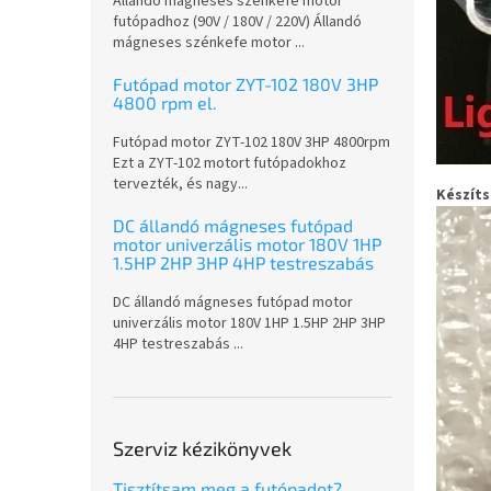
Állandó mágneses szénkefe motor
futópadhoz (90V / 180V / 220V) Állandó
mágneses szénkefe motor ...
Futópad motor ZYT-102 180V 3HP
4800 rpm el.
Futópad motor ZYT-102 180V 3HP 4800rpm
Ezt a ZYT-102 motort futópadokhoz
tervezték, és nagy...
Készíts
DC állandó mágneses futópad
motor univerzális motor 180V 1HP
1.5HP 2HP 3HP 4HP testreszabás
DC állandó mágneses futópad motor
univerzális motor 180V 1HP 1.5HP 2HP 3HP
4HP testreszabás ...
Szerviz kézikönyvek
Tisztítsam meg a futópadot?