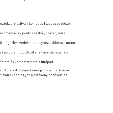
ték, biztosítva a kompatibilitást az eszközök
ljesítményének pontos szabályozását, ami a
szültség elleni védelmet, meghosszabbítva a motor
dzésprogramot biztosít a felhasználó számára,
vítható és karbantartható a futópad.
MYDO márkák futópadjainak javításához. A lemez
sználatra kész legyen a hatékony edzésekhez.