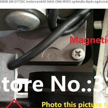
0808 GM-SYT03C motorvezérlő SHUA OMA MYDO optimális lépés egészség 