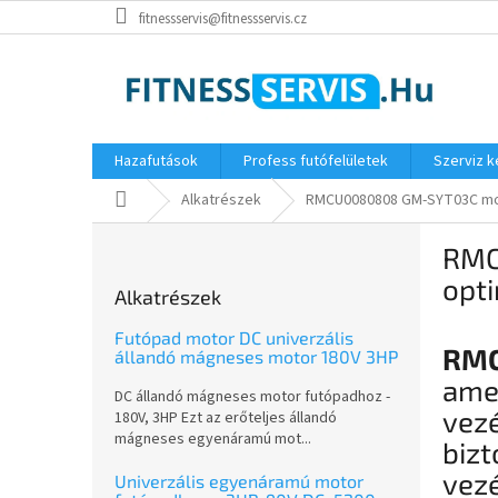
Ugrás
fitnessservis@fitnessservis.cz
a
fő
tartalomhoz
Hazafutások
Profess futófelületek
Szerviz 
Kezdőlap
Alkatrészek
RMCU0080808 GM-SYT03C mot
O
RMC
l
d
opti
Alkatrészek
a
l
Futópad motor DC univerzális
RMC
s
állandó mágneses motor 180V 3HP
ó
ame
DC állandó mágneses motor futópadhoz -
p
vezé
180V, 3HP Ezt az erőteljes állandó
a
mágneses egyenáramú mot...
bizt
n
e
vezé
Univerzális egyenáramú motor